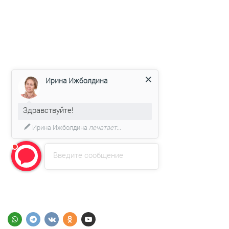
ПАРТНЕРЫ
РЕКВИЗИТЫ
ДОСТАВКА
КОНТРАКТНОЕ ПРОИЗВОДСТВО
СТАТЬИ
Ирина Ижболдина
Ижевск, пос. Старки, ул. Спортивная, 79
Здравствуйте!
info@elpa18.ru
Ирина Ижболдина
печатает...
8 (3412) 56-90-56
+7 (912) 870-27-15
Введите сообщение
info@elpa18.ru
© 2022 ООО НПФ "Элпа"
Все права защищены.