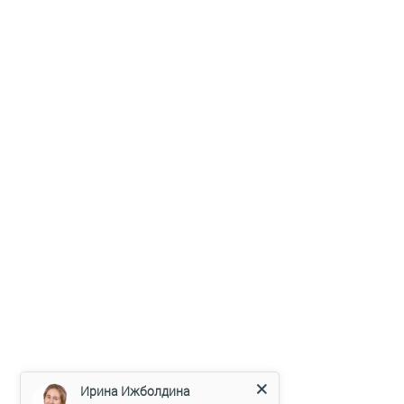
О КОМПАНИИ
ПАРТНЕРЫ
РЕКВИЗИТЫ
ДОСТАВКА
КОНТРАКТНОЕ ПРОИЗВОДСТВО
СТАТЬИ
Ижевск, пос. Старки, ул. Спортивная, 79
info@elpa18.ru
8 (3412) 56-90-56
+7 (912) 870-27-15
Ирина Ижболдина
info@elpa18.ru