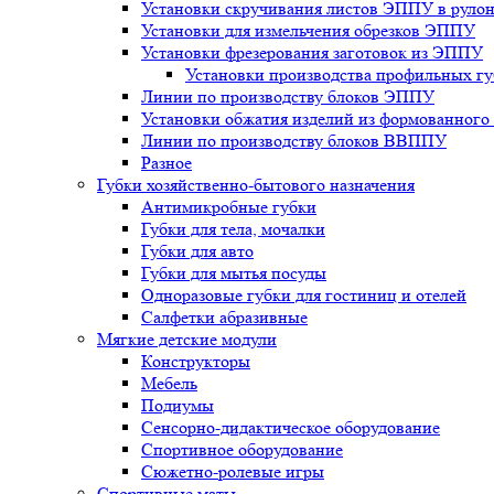
Установки скручивания листов ЭППУ в руло
Установки для измельчения обрезков ЭППУ
Установки фрезерования заготовок из ЭППУ
Установки производства профильных гу
Линии по производству блоков ЭППУ
Установки обжатия изделий из формованног
Линии по производству блоков ВВППУ
Разное
Губки хозяйственно-бытового назначения
Антимикробные губки
Губки для тела, мочалки
Губки для авто
Губки для мытья посуды
Одноразовые губки для гостиниц и отелей
Салфетки абразивные
Мягкие детские модули
Конструкторы
Мебель
Подиумы
Сенсорно-дидактическое оборудование
Спортивное оборудование
Сюжетно-ролевые игры
Спортивные маты