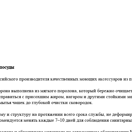
 посуды
ского производителя качественных моющих аксессуаров из поро
орона выполнена из мягкого поролона, который бережно очищает 
 справиться с присохшим жиром, нагаром и другими стойкими з
 мытья чашек до глубокой очистки сковородок.
му и структуру на протяжении всего срока службы, не деформир
екомендуется менять каждые 7–10 дней для соблюдения санитарн
ролона и абразивного материала на современном оборудовании