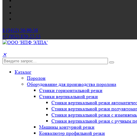
8 (3412) 56-90-56
+7 (912) 870-27-15
✕
Каталог
Поролон
Оборудование для производства поролона
Станки горизонтальной резки
Станки вертикальной резки
Станки вертикальной резки автоматиче
Станки вертикальной резки полуавтома
Станки вертикальной резки с изменяемы
Станки вертикальной резки с ручным п
Машины контурной резки
Конвалютер профильной резки