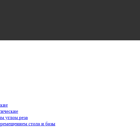
ские
тические
м углом реза
еремещением стола и базы