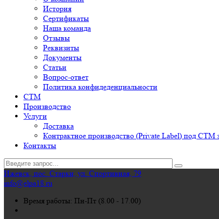
История
Сертификаты
Наша команда
Отзывы
Реквизиты
Документы
Статьи
Вопрос-ответ
Политика конфидеденциальности
СТМ
Производство
Услуги
Доставка
Контрактное производство (Private Label) под СТМ 
Контакты
Ижевск, пос. Старки, ул. Спортивная, 79
info@elpa18.ru
Время работы: Пн-Пт (8.00 - 17.00)