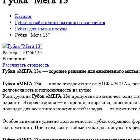
Губка "Мега 13"
Каталог
Губки хозяйственно-бытового назначения
Губки для мытья посуды
Губка "Мега 13"
Размер:
110*66*25
В наличии
Рассчитать стоимость
Губки «МЕГА 13» — хорошее решение для ежедневного мытья
Губки «МЕГА 13»
— новое предложение от НПФ «ЭЛПА», россий
долговечность и гигиеничность на кухне.
Конструкция
Губок «МЕГА 13»
продумана до мелочей: одна ст
царапин. Вторая сторона — из прочного абразива, способного
подходят для всех типов поверхностей и задач — от утреннего
Особое внимание уделено долговечности: губки сохраняют фор
эксплуатации. При этом, как и любые губки для посуды, их р
Губки «МЕГА 13»
изготавливаются из высококачественного по