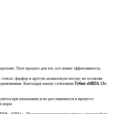
лона. Этот продукт для тех, кто ценит эффективность,
стекло, фарфор и другую деликатную посуду, не оставляя
агрязнениями. Благодаря такому сочетанию
Губки «МЕГА 13»
уются при намокании и не расслаиваются в процессе
ых норм.
 НПФ «ЭЛПА». Продукция поставляется оптом с доставкой по