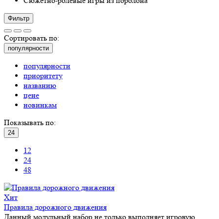
Сюжетно-ролевые игры из поролона
Фильтр
Сортировать по:
популярности
популярности
приоритету
названию
цене
новинкам
Показывать по:
24
12
24
48
Хит
Правила дорожного движения
Данный модульный набор не только выполняет игровую