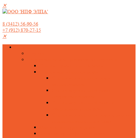
✕
8 (3412) 56-90-56
+7 (912) 870-27-15
✕
Каталог
Поролон
Оборудование для производства поролона
Станки горизонтальной резки
Станки вертикальной резки
Станки вертикальной резки
автоматические
Станки вертикальной резки
полуавтоматические
Станки вертикальной резки с
изменяемым углом реза
Станки вертикальной резки с ручным
перемещением стола и базы
Машины контурной резки
Конвалютер профильной резки