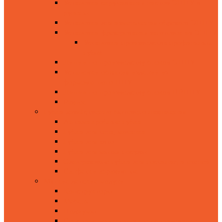
Установки скручивания листов ЭППУ в
рулоны
Установки для измельчения обрезков ЭППУ
Установки фрезерования заготовок из ЭППУ
Установки производства профильных
губок
Линии по производству блоков ЭППУ
Установки обжатия изделий из
формованного ППУ
Линии по производству блоков ВВППУ
Разное
Губки хозяйственно-бытового назначения
Антимикробные губки
Губки для тела, мочалки
Губки для авто
Губки для мытья посуды
Одноразовые губки для гостиниц и отелей
Салфетки абразивные
Мягкие детские модули
Конструкторы
Мебель
Подиумы
Сенсорно-дидактическое оборудование