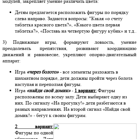
модулей, закрепляет умение различать цвета:
Детям предлагается расположить фигуры по порядку
слева направо. Задаются вопросы: "Какая «о счету
таблетка красного цвета?», «Какого цвета первая
таблетка?», «Поставь на четвертую фигуру кубик» и т.д..
3) Подвижные игры, формируют ловкость, умение
преодолевать препятствия, развивают координацию
движений и равновесие, укрепляют опорно-двигательный
аппарат:
Игра
«через болото»
- все элементы разложить в
шахматном порядке, дети должны пройти через болота
наступая и переползая фигуры.
Игра
«найди свой домик»
-
1 вариант:
Фигуры
расположены по всему залу. Дети выбирают одну из
них. По сигналу «На прогулку!» дети разбегаются в
разных направлениях. На второй сигнал «Найди свой
домик!» - бегут к своим фигурам.
2 вариант:
Фигуры по одной
убираются. Дети