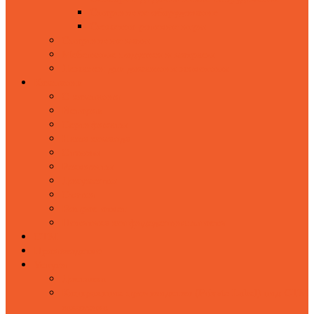
Спортивное оборудование
Сюжетно-ролевые игры
Спортивные маты
Мебельные подушки и матрасы
Лежанки для домашних животных
Компания
О компании
История
Сертификаты
Наша команда
Отзывы
Реквизиты
Документы
Статьи
Вопрос-ответ
Политика конфидеденциальности
СТМ
Производство
Услуги
Доставка
Контрактное производство (Private Label) под СТМ
заказчика