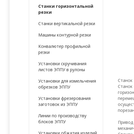
Станки горизонтальной
резки
Станки вертикальной резки
Машины контурной резки
Конвалютер профильной
резки
Установки скручивания
листов ЭППУ в рулоны
Станок 
Установки для измельчения
Станок 
обрезков ЭППУ
горизон
переме
Установки фрезерования
осущест
заготовок из ЭППУ
порезан
Линии по производству
блоков ЭППУ
Привод
механи
Установки обжатия изделий