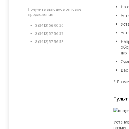
На 
Получите выгодное оптовое
предложение
Уст
Уст
8 (3412) 56-90-56
Уст
8 (3412) 57-56-57
Нап
8 (3412) 57-56-58
обо
для
Сум
Вес 
* Разме
Пульт 
Устанав
размер 