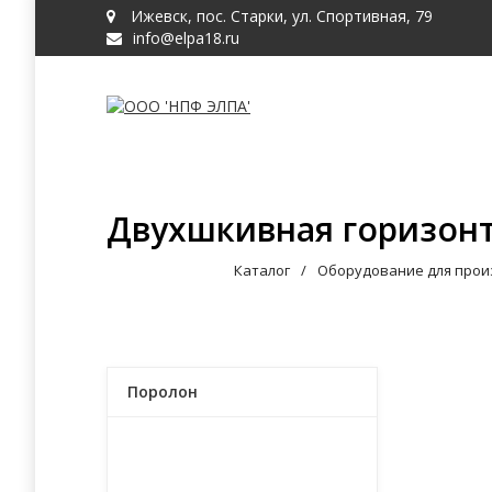
Ижевск, пос. Старки, ул. Спортивная, 79
info@elpa18.ru
Катал
Двухшкивная горизонт
Каталог
Оборудование для прои
Поролон
Оборудование для
производства поролона