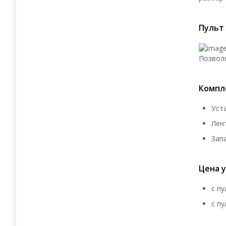
Пульт
Позволя
Компл
Уст
Лен
Зап
Цена у
с п
с п