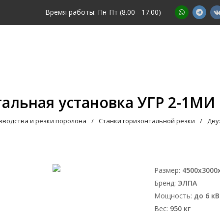
Время работы: Пн-Пт (8.00 - 17.00)
ог
Компания
СТМ
Производство
альная установка УГР 2-1МИ
зводства и резки поролона
Станки горизонтальной резки
Дву
Размер:
4500х3000
Бренд:
ЭЛПА
Мощность:
до 6 к
Вес:
950 кг