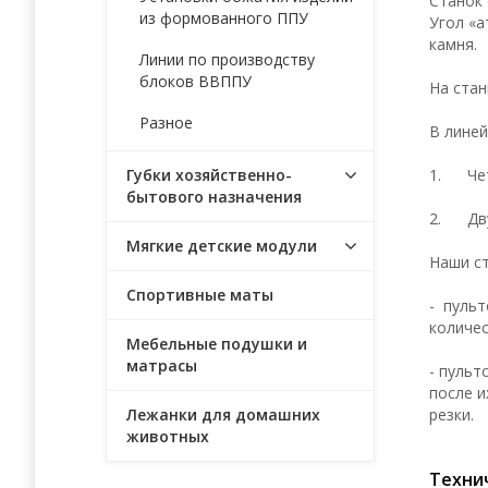
Станок 
из формованного ППУ
Угол «а
камня.
Линии по производству
блоков ВВППУ
На стан
Разное
В линей
1. Чет
Губки хозяйственно-
бытового назначения
2. Дву
Мягкие детские модули
Наши ст
Спортивные маты
- пульт
количес
Мебельные подушки и
матрасы
- пульт
после и
резки.
Лежанки для домашних
животных
Техни