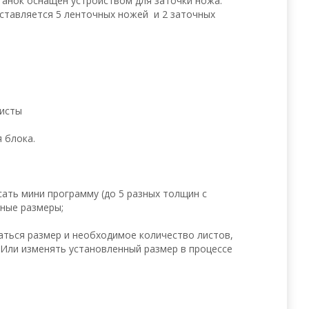
танок оснащен устройством для заточки ножа.
оставляется 5 ленточных ножей и 2 заточных
листы
 блока.
сать мини программу (до 5 разных толщин с
нные размеры;
ваться размер и необходимое количество листов,
. Или изменять установленный размер в процессе