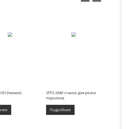
ОН (пилинг)
УГР2-2МИ станок для резки
поролона
бнее
Подробнее