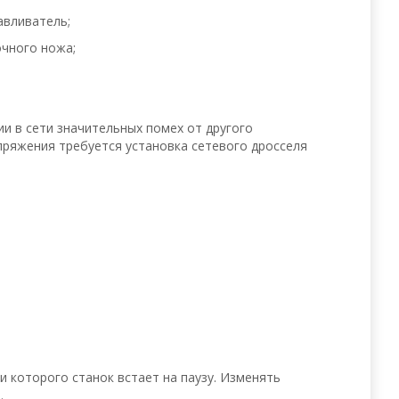
авливатель;
очного ножа;
ии в сети значительных помех от другого
пряжения требуется установка сетевого дросселя
и которого станок встает на паузу. Изменять
.