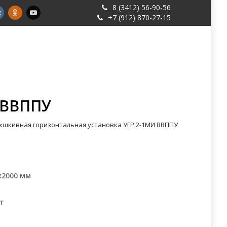
8 (3412) 56-90-56
+7 (912) 870-27-15
Услуги
Контакты
Еще
 ВВППУ
хшкивная горизонтальная установка УГР 2-1МИ ВВППУ
х2000 мм
Вт