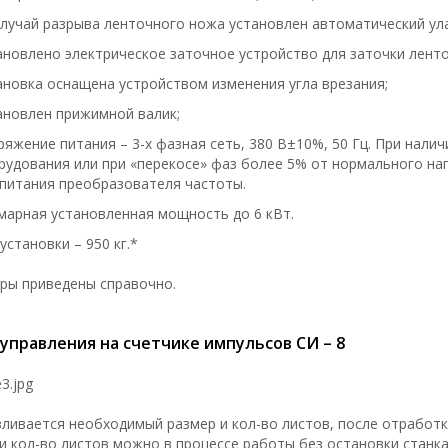
случай разрыва ленточного ножа установлен автоматический ул
ановлено электрическое заточное устройство для заточки лент
ановка оснащена устройством изменения угла врезания;
ановлен прижимной валик;
ряжение питания – 3-х фазная сеть, 380 В±10%, 50 Гц. При налич
рудования или при «перекосе» фаз более 5% от нормального на
 питания преобразователя частоты.
марная установленная мощность до 6 кВт.
установки – 950 кг.*
ры приведены справочно.
управления на счетчике импульсов СИ – 8
ливается необходимый размер и кол-во листов, после отработк
и кол-во листов можно в процессе работы без остановки станка