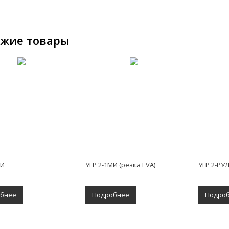
ожие товары
МИ
УГР 2-1МИ (резка EVA)
УГР 2-РУЛ
бнее
Подробнее
Подро