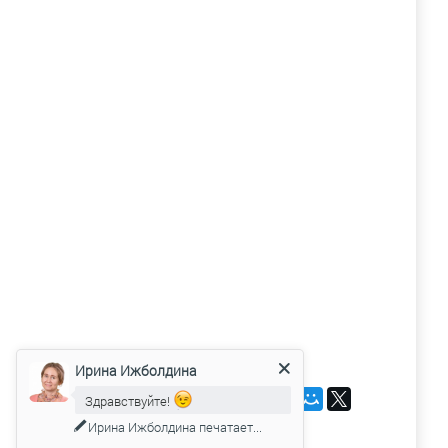
Ирина Ижболдина
Здравствуйте!
Поделиться:
Готовы ответить на Ваши
вопросы