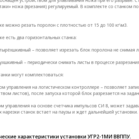
оснащен устройством для улавливания ножа при его разрыве. С
таки» ножа (врезания) регулируемый. В комплекте со станком п
ке можно резать поролон с плотностью от 15 до 100 кг\м3.
ке есть два горизонтальных станка:
ырёхшкивный – позволяет изрезать блок поролона не снимая 
хшкивный – периодически снимать листы в процессе разрезания
анки могут комплектоваться:
ом управления на логистическом контроллере – позволяет запи
твом листов), после запуска которой блок разрезается на зада
ом управления на основе счетчика импульсов СИ 8, может зада
х нарезки станок встает на паузы и ждет дальнейшей установки
ческие характеристики установки УГР2-1МИ ВВППУ.