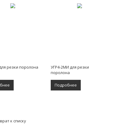
 для резки поролона
УГР4-2МИ для резки
поролона
бнее
Подробнее
врат к списку