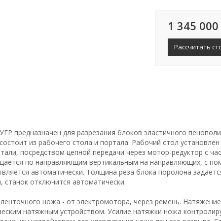
1 345 000
Рассчитать ст
УГР предназначен для разрезания блоков эластичного пенополи
состоит из рабочего стола и портала. Рабочий стол установле
тали, посредством цепной передачи через мотор-редуктор с ча
щается по направляющим вертикальным на направляющих, с по
вляется автоматически. Толщина реза блока поролона задается
, станок отключится автоматически.
 ленточного ножа - от электромотора, через ремень. Натяжени
ческим натяжным устройством. Усилие натяжки ножа контролир