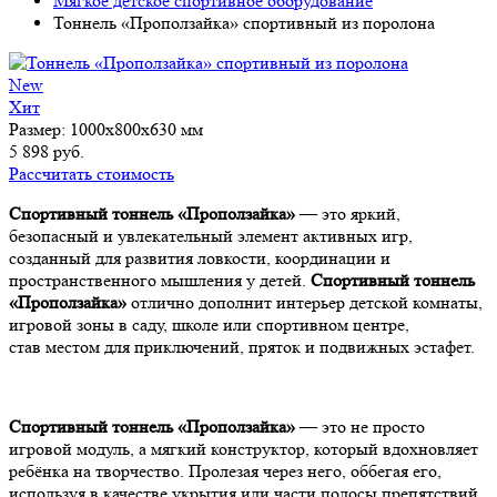
Мягкое детское спортивное оборудование
Тоннель «Проползайка» спортивный из поролона
New
Хит
Размер:
1000х800х630 мм
5 898 руб.
Рассчитать стоимость
Спортивный тоннель «Проползайка»
— это яркий,
безопасный и увлекательный элемент активных игр,
созданный для развития ловкости, координации и
пространственного мышления у детей.
Спортивный тоннель
«Проползайка»
отлично дополнит интерьер детской комнаты,
игровой зоны в саду, школе или спортивном центре,
став местом для приключений, пряток и подвижных эстафет.
Спортивный тоннель «Проползайка»
— это не просто
игровой модуль, а мягкий конструктор, который вдохновляет
ребёнка на творчество. Пролезая через него, оббегая его,
используя в качестве укрытия или части полосы препятствий,