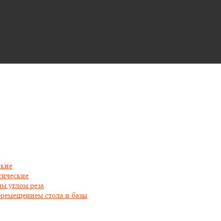
ские
тические
м углом реза
еремещением стола и базы