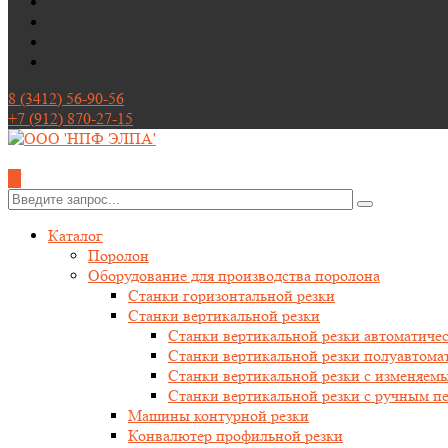
8 (3412) 56-90-56
+7 (912) 870-27-15
✕
Каталог
Поролон
Оборудование для производства поролона
Станки горизонтальной резки
Станки вертикальной резки
Станки вертикальной резки автоматиче
Станки вертикальной резки полуавтома
Станки вертикальной резки с изменяемы
Станки вертикальной резки с ручным п
Машины контурной резки
Конвалютер профильной резки