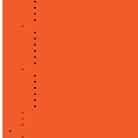
Линии по производству блоков ЭППУ
Установки обжатия изделий из формованног
Линии по производству блоков ВВППУ
Разное
Губки хозяйственно-бытового назначения
Антимикробные губки
Губки для тела, мочалки
Губки для авто
Губки для мытья посуды
Одноразовые губки для гостиниц и отелей
Салфетки абразивные
Мягкие детские модули
Конструкторы
Мебель
Подиумы
Сенсорно-дидактическое оборудование
Спортивное оборудование
Сюжетно-ролевые игры
Спортивные маты
Мебельные подушки и матрасы
Лежанки для домашних животных
Компания
О компании