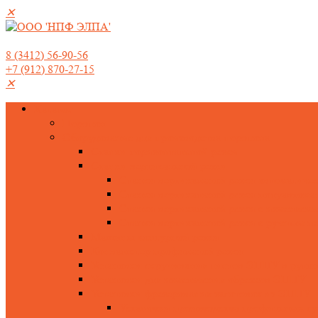
✕
8 (3412) 56-90-56
+7 (912) 870-27-15
✕
Каталог
Поролон
Оборудование для производства поролона
Станки горизонтальной резки
Станки вертикальной резки
Станки вертикальной резки автоматиче
Станки вертикальной резки полуавтома
Станки вертикальной резки с изменяемы
Станки вертикальной резки с ручным п
Машины контурной резки
Конвалютер профильной резки
Установки скручивания листов ЭППУ в руло
Установки для измельчения обрезков ЭППУ
Установки фрезерования заготовок из ЭППУ
Установки производства профильных гу