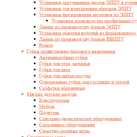
Установки скручивания листов ЭППУ в руло
Установки для измельчения обрезков ЭППУ
Установки фрезерования заготовок из ЭППУ
Установки производства профильных гу
Линии по производству блоков ЭППУ
Установки обжатия изделий из формованног
Линии по производству блоков ВВППУ
Разное
Губки хозяйственно-бытового назначения
Антимикробные губки
Губки для тела, мочалки
Губки для авто
Губки для мытья посуды
Одноразовые губки для гостиниц и отелей
Салфетки абразивные
Мягкие детские модули
Конструкторы
Мебель
Подиумы
Сенсорно-дидактическое оборудование
Спортивное оборудование
Сюжетно-ролевые игры
Спортивные маты