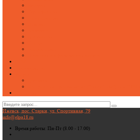
История
Сертификаты
Наша команда
Отзывы
Реквизиты
Документы
Статьи
Вопрос-ответ
Политика конфидеденциальности
СТМ
Производство
Услуги
Доставка
Контрактное производство (Private Label) под СТМ 
Контакты
Ижевск, пос. Старки, ул. Спортивная, 79
info@elpa18.ru
Время работы: Пн-Пт (8.00 - 17.00)